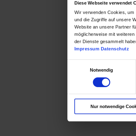
Diese Webseite verwendet 
Wir verwenden Cookies, um I
und die Zugriffe auf unsere 
Website an unsere Partner fü
möglicherweise mit weiteren
Für Ihr umfangreiches und holistisches Erscheinungsbild.
der Dienste gesammelt habe
Impressum
Datenschutz
Einwilligungsauswahl
Notwendig
Corporate-Branding, Visual-Identity, Holi
Nur notwendige Cook
Corporate Design
Gesamtkonzepte:
Konzeption und Gestaltung von Wort-, Bild- oder Wort-Bild-
Logo-Relaunch und Redesign