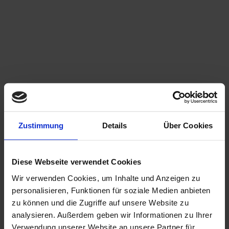
ATLAS DYNAMIC SOLUTIONS
deeds:
Corporate Design
,
Editorial
,
Print
Zustimmung
Details
Über Cookies
AH Real Estate
Diese Webseite verwendet Cookies
deeds:
Wir verwenden Cookies, um Inhalte und Anzeigen zu
Corporate Design
,
Print
personalisieren, Funktionen für soziale Medien anbieten
zu können und die Zugriffe auf unsere Website zu
analysieren. Außerdem geben wir Informationen zu Ihrer
Verwendung unserer Website an unsere Partner für