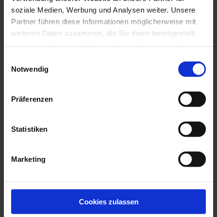
soziale Medien, Werbung und Analysen weiter. Unsere
Partner führen diese Informationen möglicherweise mit
weiteren Daten zusammen, die Sie ihnen bereitgestellt
haben oder die sie im Rahmen Ihrer Nutzung der Dienste
gesammelt haben.
Einwilligungsauswahl
Impressum
Datenschutz
Notwendig
Präferenzen
Statistiken
Marketing
nomi Burlesque
Cookies zulassen
deeds: