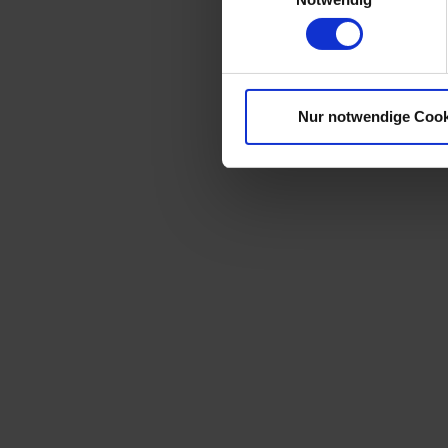
F.M. Kashani
Nur notwendige Cook
Düsseldorf
Medizin / Healthcare
what we did:
Beschriftung
,
Corporate Design
,
Signage
,
Webdesign